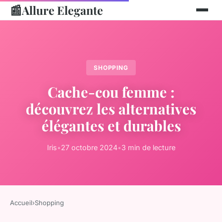
📰
Allure Elegante
SHOPPING
Cache-cou femme :
découvrez les alternatives
élégantes et durables
Iris
•
27 octobre 2024
•
3 min de lecture
Accueil
›
Shopping