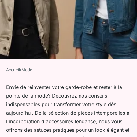
Accueil
›
Mode
MODE
Conseils mode et tendances:
Envie de réinventer votre garde-robe et rester à la
pointe de la mode? Découvrez nos conseils
transformez votre style dès
indispensables pour transformer votre style dès
aujourd'hui
aujourd'hui. De la sélection de pièces intemporelles à
l'incorporation d'accessoires tendance, nous vous
Iris
•
13 septembre 2024
•
4 min de lecture
offrons des astuces pratiques pour un look élégant et