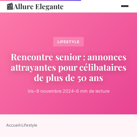
📰
Allure Elegante
LIFESTYLE
Rencontre senior : annonces
attrayantes pour célibataires
de plus de 50 ans
Iris
•
9 novembre 2024
•
6 min de lecture
Accueil
›
Lifestyle