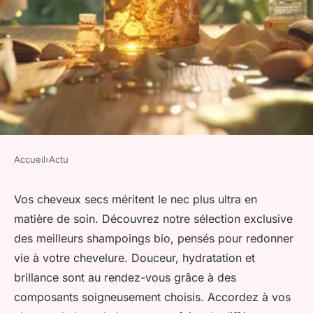
Accueil
›
Actu
ACTU
Top shampoing bio pour
Vos cheveux secs méritent le nec plus ultra en
matière de soin. Découvrez notre sélection exclusive
cheveux secs
des meilleurs shampoings bio, pensés pour redonner
vie à votre chevelure. Douceur, hydratation et
Iris
•
22 juin 2024
•
3 min de lecture
brillance sont au rendez-vous grâce à des
composants soigneusement choisis. Accordez à vos