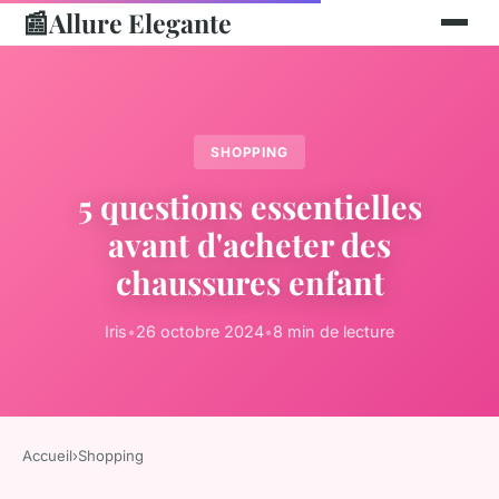
📰
Allure Elegante
SHOPPING
5 questions essentielles
avant d'acheter des
chaussures enfant
Iris
•
26 octobre 2024
•
8 min de lecture
Accueil
›
Shopping