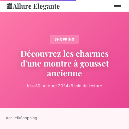
📰
Allure Elegante
SHOPPING
Découvrez les charmes
d'une montre à gousset
ancienne
Iris
•
30 octobre 2024
•
6 min de lecture
Accueil
›
Shopping