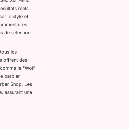
ces. Sur Hello
ésultats réels
er le style et
 commentaires
us de sélection.
tous les
s offrent des
x comme le "Wolf
e barbier
rber Shop. Les
e, assurant une