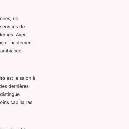
ennes, ne
 services de
dernes. Avec
ue et hautement
l'ambiance
ito
est le salon à
 des dernières
distingue
oins capillaires