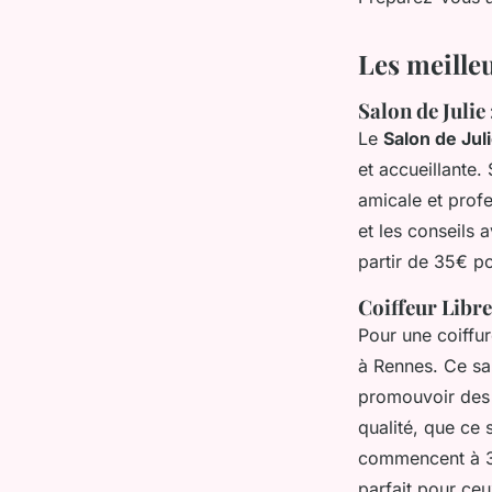
Iris
•
28 août 2024
•
5 min de lecture
Les meille
Salon de Julie
Le
Salon de Jul
et accueillante.
amicale et profe
et les conseils 
partir de 35€ po
Coiffeur Libre
Pour une coiffu
à Rennes. Ce sa
promouvoir des 
qualité, que ce 
commencent à 38
parfait pour ceu