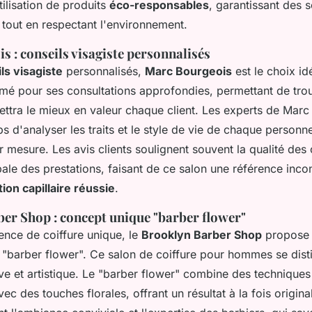
tilisation de produits
éco-responsables
, garantissant des s
 tout en respectant l'environnement.
 : conseils visagiste personnalisés
ls visagiste
personnalisés,
Marc Bourgeois
est le choix id
mé pour ses consultations approfondies, permettant de tro
ettra le mieux en valeur chaque client. Les experts de Mar
s d'analyser les traits et le style de vie de chaque person
r mesure. Les avis clients soulignent souvent la qualité des c
bale des prestations, faisant de ce salon une référence inc
ion capillaire réussie
.
er Shop : concept unique "barber flower"
ence de coiffure unique, le
Brooklyn Barber Shop
propose 
 "barber flower". Ce salon de coiffure pour hommes se dist
ve et artistique. Le "barber flower" combine des technique
vec des touches florales, offrant un résultat à la fois origina