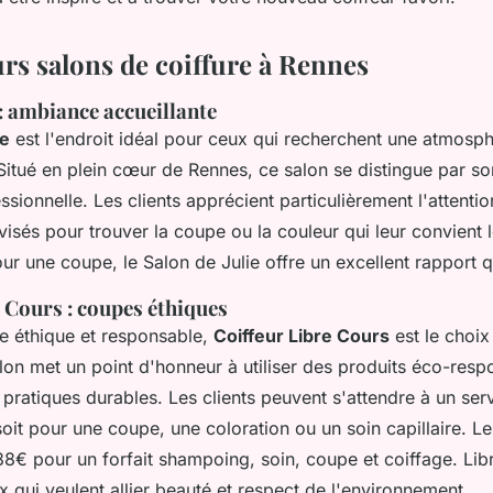
urs salons de coiffure à Rennes
 : ambiance accueillante
ie
est l'endroit idéal pour ceux qui recherchent une atmosp
 Situé en plein cœur de Rennes, ce salon se distingue par s
ssionnelle. Les clients apprécient particulièrement l'attenti
avisés pour trouver la coupe ou la couleur qui leur convient 
ur une coupe, le Salon de Julie offre un excellent rapport qu
 Cours : coupes éthiques
re éthique et responsable,
Coiffeur Libre Cours
est le choix
lon met un point d'honneur à utiliser des produits éco-resp
pratiques durables. Les clients peuvent s'attendre à un ser
soit pour une coupe, une coloration ou un soin capillaire. Le
€ pour un forfait shampoing, soin, coupe et coiffage. Lib
x qui veulent allier beauté et respect de l'environnement.