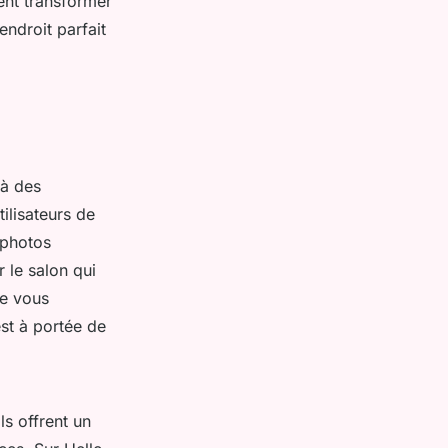
vent transformer
ndroit parfait
 à des
tilisateurs de
 photos
 le salon qui
ue vous
st à portée de
ls offrent un