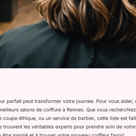
urs coiffeurs à
eur parfait peut transformer votre journée. Pour vous aider
 meilleurs salons de coiffure à Rennes. Que vous recherchi
 coupe éthique, ou un service de barbier, cette liste est fai
trouvent les véritables experts pour prendre soin de votre 
être inspiré et à trouver votre nouveau coiffeur favori.