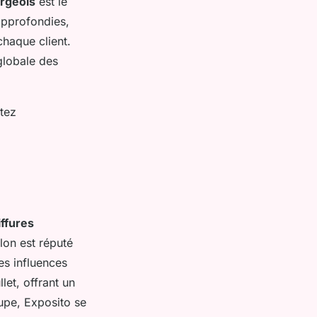
rgeois
est le
approfondies,
chaque client.
 globale des
itez
iffures
lon est réputé
es influences
et, offrant un
oupe, Exposito se