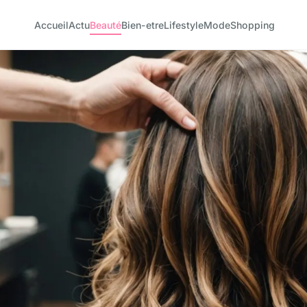
Accueil
Actu
Beauté
Bien-etre
Lifestyle
Mode
Shopping