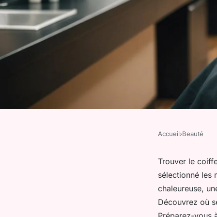
Accueil
›
Beauté
BEAUTÉ
Découvrez les meille
Trouver le coiff
sélectionné les
rennes
chaleureuse, une
Découvrez où se 
Préparez-vous à 