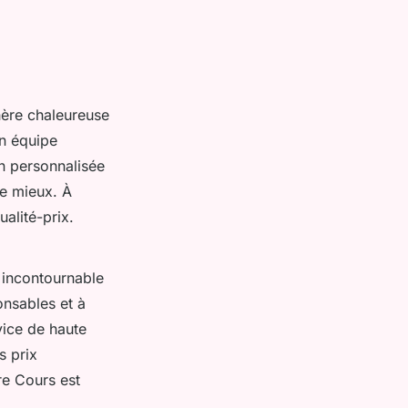
hère chaleureuse
on équipe
on personnalisée
le mieux. À
alité-prix.
 incontournable
onsables et à
vice de haute
s prix
re Cours est