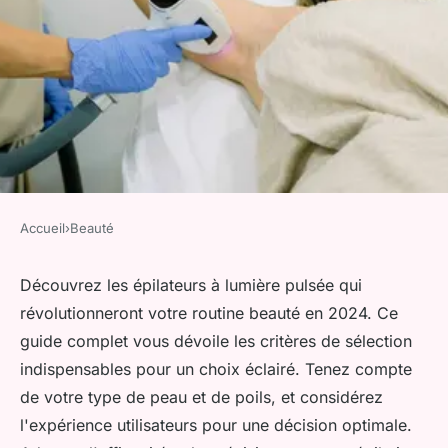
Accueil
›
Beauté
BEAUTÉ
Choisissez le meilleur
Découvrez les épilateurs à lumière pulsée qui
révolutionneront votre routine beauté en 2024. Ce
épilateur lumière pulsée 2024
guide complet vous dévoile les critères de sélection
indispensables pour un choix éclairé. Tenez compte
Iris
•
11 janvier 2025
•
3 min de lecture
de votre type de peau et de poils, et considérez
l'expérience utilisateurs pour une décision optimale.