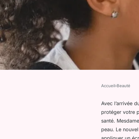
Accueil
›
Beauté
BEAUTÉ
Comment choisir et
Avec l’arrivée du
protéger votre 
écran solaire sous l
santé. Mesdames,
peau. Le nouvel 
appliquer un éc