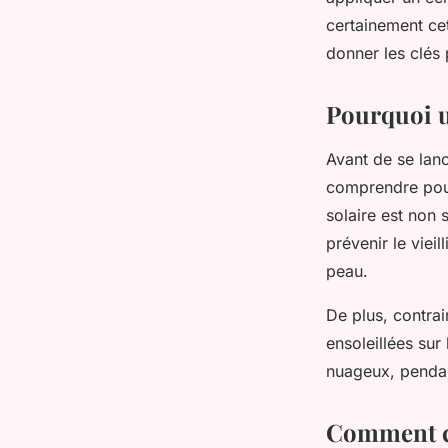
effet gras?
certainement cet
donner les clés 
Iris
•
3 avril 2024
•
5 min de lecture
Pourquoi ut
Avant de se lanc
comprendre pourq
solaire
est non s
prévenir le viei
peau.
De plus, contrai
ensoleillées su
nuageux, pendan
Comment ch