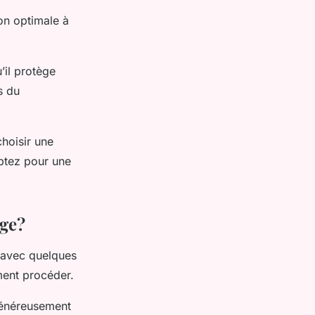
ion optimale à
u’il protège
s du
choisir une
optez pour une
age?
s avec quelques
ment procéder.
 généreusement