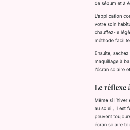
de sébum et à évi
L’application c
votre soin habit
chauffez-le lég
méthode facilite
Ensuite, sachez 
maquillage à bas
l’écran solaire 
Le réflexe 
Même si l’hiver 
au soleil, il es
peuvent toujours
écran solaire tou