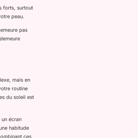
 forts, surtout
votre peau.
 demeure pas
e demeure
lexe, mais en
votre routine
es du soleil est
r un écran
e une habitude
 combinant ces