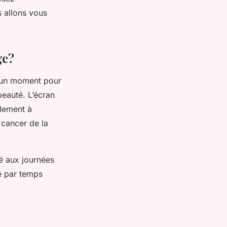
s allons vous
ge?
ns un moment pour
 beauté.
L’écran
alement à
 cancer de la
vé aux journées
e par temps