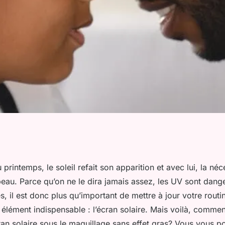
 appliquer un
 printemps, le soleil refait son apparition et avec lui, la néc
peau. Parce qu’on ne le dira jamais assez, les UV sont dang
e maquillage sans
 il est donc plus qu’important de mettre à jour votre routi
élément indispensable : l’écran solaire. Mais voilà, comment
ran solaire sous le maquillage sans effet gras? Vous vous p