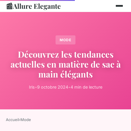
📰
Allure Elegante
MODE
Découvrez les tendances
actuelles en matière de sac à
main élégants
Iris
•
9 octobre 2024
•
4 min de lecture
Accueil
›
Mode